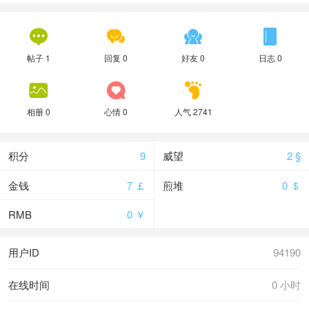




帖子 1
回复 0
好友 0
日志 0



相册 0
心情 0
人气 2741
积分
9
威望
2 §
金钱
7 ￡
煎堆
0 ＄
RMB
0 ￥
用户ID
94190
在线时间
0 小时