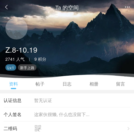
Ta 的空间


Z.8-10.19
2741 人气
9 积分
|
Lv.1
新手上路
资料
帖子
日志
相册
留言
认证信息
暂无认证
个人签名
这家伙很懒, 什么也没留下...

二维码
