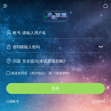


帐号

密码


问题
安全提问(未设置请忽略)


阅读并同意
《用户协议》
和
《隐私声明》

登录
注册帐号
忘记密码