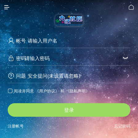


帐号

密码


问题
安全提问(未设置请忽略)


阅读并同意
《用户协议》
和
《隐私声明》

登录
注册帐号
忘记密码