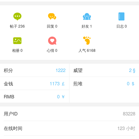




帖子 236
回复 0
好友 1
日志 0



相册 0
心情 0
人气 6168
积分
1222
威望
2 §
金钱
1173 ￡
煎堆
0 ＄
RMB
0 ￥
用户ID
83228
在线时间
123 小时