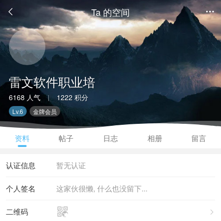
Ta 的空间


雷文软件职业培
6168 人气
1222 积分
|
Lv.6
金牌会员
资料
帖子
日志
相册
留言
认证信息
暂无认证
个人签名
这家伙很懒, 什么也没留下...

二维码
