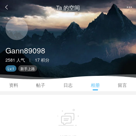
Ta 的空间


Gann89098
2581 人气
17 积分
|
Lv.1
新手上路
资料
帖子
日志
相册
留言
