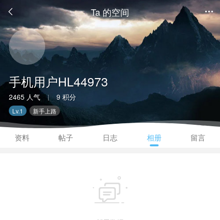
Ta 的空间


手机用户HL44973
2465 人气
9 积分
|
Lv.1
新手上路
资料
帖子
日志
相册
留言
