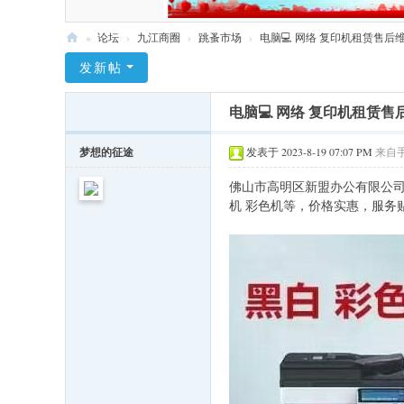
»
论坛
›
九江商圈
›
跳蚤市场
›
电脑💻 网络 复印机租赁售后
九
发新帖
江
电脑💻 网络 复印机租赁
社
区
梦想的征途
发表于 2023-8-19 07:07 PM
来自
网
佛山市高明区新盟办公有限公司 
机 彩色机等，价格实惠，服务贴心