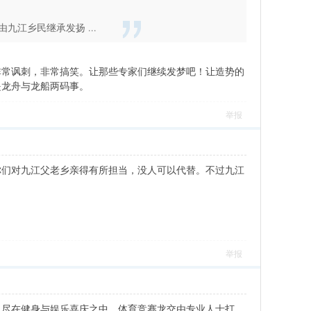
江乡民继承发扬 ...
非常讽刺，非常搞笑。让那些专家们继续发梦吧！让造势的
是龙舟与龙船两码事。
举报
你们对九江父老乡亲得有所担当，没人可以代替。不过九江
举报
，尽在健身与娱乐喜庆之中，体育竞赛龙交由专业人士打