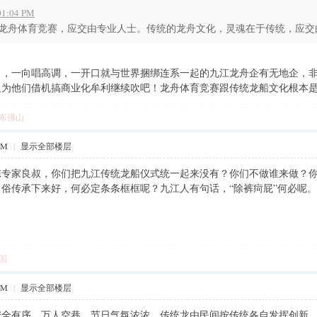
1:04 PM
龙舟体育竞赛，应交由专业人士。传统的龙舟文化，灵魂在于传统，应交由九
出，一向唱高调，一开口就与世界捆绑连系一起的九江龙舟企有无地企，
人为他们借机搞商业化牟利继续吹吧！龙舟体育竞赛跟传统龙船文化根本
东佛山
AM
|
显示全部楼层
陈专家良叔，你们把九江传统龙船仪式统一起来没有？你们不做谁来做？
俗传承下来好，何必定条条框框呢？九江人有句话，“除裤疴屁”何必呢。
国
AM
|
显示全部楼层
安全有序，万人空巷，节日气氛浓浓。传统龙由民间按传统各自发挥创新