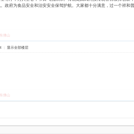
色。政府为食品安全和治安安全保驾护航。大家都十分满意，过一个祥和
东佛山
M
|
显示全部楼层
东佛山