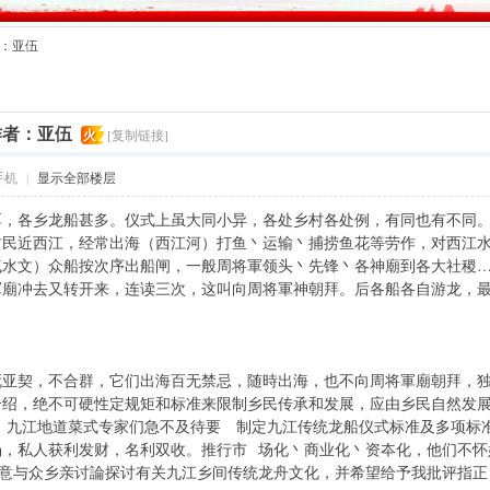
者：亚伍
作者：亚伍
火
[复制链接]
手机
|
显示全部楼层
，各乡龙船甚多。仪式上虽大同小异，各处乡村各处例，有同也有不同。
村民近西江，经常出海（西江河）打鱼丶运输丶捕捞鱼花等劳作，对西江
气水文）众船按次序出船闸，一般周将軍领头丶先锋丶各神廟到各大社稷
軍廟冲去又转开来，连读三次，这叫向周将軍神朝拜。后各船各自游龙，
死亚契，不合群，它们出海百无禁忌，随時出海，也不向周将軍廟朝拜，
介绍，绝不可硬性定规矩和标准来限制乡民传承和发展，应由乡民自然发
九江地道菜式专家们急不及待要 制定九江传统龙船仪式标准及多项标准
场，私人获利发财，名利双收。推行市 场化丶商业化丶资夲化，他们不怀
乐意与众乡亲讨論探讨有关九江乡间传统龙舟文化，并希望给予我批评指正