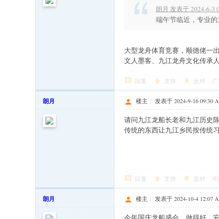
朗月 发表于 2024-6-3 0
端午节临近，专业的
大型龙舟体育竞赛，顺德佬一
文人墨客、九江龙舟文化传承
回复
支持
反对
广
朗月
楼主
|
发表于 2024-9-16 09:30 
请问九江龙船长老和九江历史
传统的东西让九江乡民按传统习
回复
支持
反对
中
朗月
楼主
|
发表于 2024-10-4 12:07 
今年国庆龙船盛会，做得好，