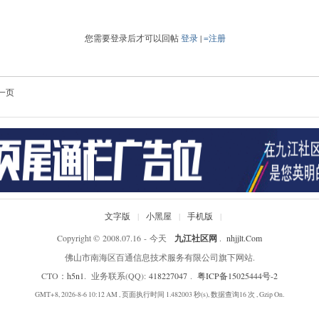
您需要登录后才可以回帖
登录
|
=注册
一页
文字版
|
小黑屋
|
手机版
|
Copyright © 2008.07.16 - 今天
九江社区网
.
nhjjlt.Com
佛山市南海区百通信息技术服务有限公司旗下网站.
CTO：
h5n1
. 业务联系(QQ):
418227047
.
粤ICP备15025444号-2
GMT+8, 2026-8-6 10:12 AM
, 页面执行时间 1.482003 秒(s), 数据查询16 次 , Gzip On.