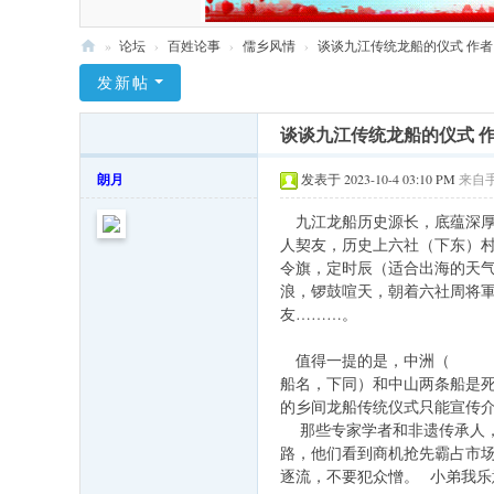
»
论坛
›
百姓论事
›
儒乡风情
›
谈谈九江传统龙船的仪式 作
九
发新帖
江
谈谈九江传统龙船的仪式 
社
区
朗月
发表于 2023-10-4 03:10 PM
来自
网
九江龙船历史源长，底蕴深厚
人契友，历史上六社（下东）
令旗，定时辰（适合出海的天
浪，锣鼓喧天，朝着六社周将
友………。
值得一提的是，中洲（
船名，下同）和中山两条船是
的乡间龙船传统仪式只能宣传
那些专家学者和非遗传承人，
路，他们看到商机抢先霸占市
逐流，不要犯众憎。 小弟我