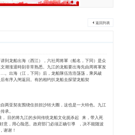
返回列表
讲到龙船出海（西江），六社周将軍（船名，下同）是众
水文潮涨退時刻非常熟悉。九江的龙船要出海先由周将軍发
……。出海（江，下同）后，龙船隊伍浩浩荡荡，乘风破
最后有序入闸返回。有的相约扒龙船去探望龙船契
独自两亚契友围绕住担担沙转大圈，这也是一大特色。九江
展传承。
， 目的将九江的乡间传统龙船文化扼杀起 来，带入死
好意，用心险恶。政府部门必须正确引導 ，决不能随波
，谢谢！