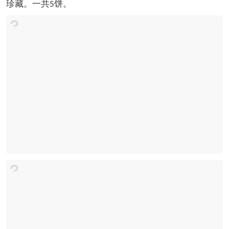
每饼
��价格：
元
。品质卓越，绝对值得爱茶之人
1880
珍藏。一共
饼。
5