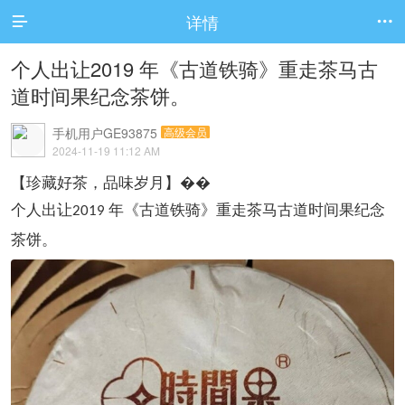
详情


个人出让2019 年《古道铁骑》重走茶马古
道时间果纪念茶饼。
手机用户GE93875
高级会员
2024-11-19 11:12 AM
【珍藏好茶，品味岁月】��
个人出让
年《古道铁骑》重走茶马古道时间果纪念
2019
茶饼。