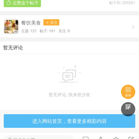
无论是自己品味，还是作为礼物馈赠亲友，都是绝佳之
选。快来把这份珍贵的历史与醇厚的茶香带回家吧！
��

QQ:1336268151
菜单

搬砖不容易，打赏一下楼主吧
赏