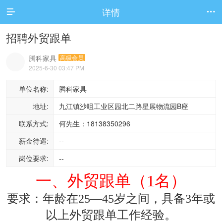
详情


招聘外贸跟单
腾科家具
高级会员
2025-6-30 03:47 PM
单位名称:
腾科家具
地址:
九江镇沙咀工业区园北二路星展物流园B座
联系方式:
何先生：18138350296
薪金待遇:
--
岗位要求:
--
一、外贸跟单（
1名）
要求：年龄在
25—45岁之间，具备3年或
以上外贸跟单工作经验。