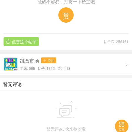
搬砖不容易，打赏一下楼主吧
赏
点赞这个帖子
帖子ID: 256461

跳蚤市场
关注


主题: 565 帖子: 1312
关注:
13
暂无评论


暂无评论, 快来抢沙发
菜单