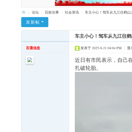
»
论坛
›
百姓论事
›
社会资讯
›
车主小心！驾车从九江往鹤山方向
九
发新帖
江
车主小心！驾车从九江往鹤
社
区
百通信息
发表于 2025-8-21 04:04 PM
|
显
网
近日有市民表示，自己
扎破轮胎。