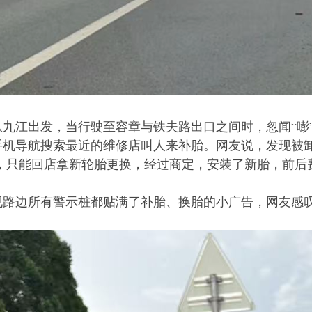
从九江出发，当行驶至容章与铁夫路出口之间时，忽闻“嘭
手机导航搜索最近的维修店叫人来补胎。网友说，发现被
，只能回店拿新轮胎更换，经过商定，安装了新胎，前后费
现路边所有警示桩都贴满了补胎、换胎的小广告，网友感叹