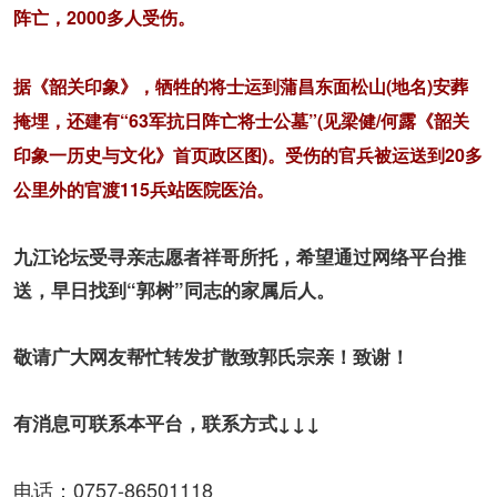
阵亡，2000多人受伤。
据《韶关印象》，牺牲的将士运到蒲昌东面松山(地名)安葬
掩埋，还建有“63军抗日阵亡将士公墓”(见梁健/何露《韶关
印象一历史与文化》首页政区图)。受伤的官兵被运送到20多
公里外的官渡115兵站医院医治。
九江论坛受寻亲志愿者祥哥所托，希望通过网络平台推
送，早日找到“郭树”同志的家属后人。
敬请广大网友帮忙转发扩散致郭氏宗亲！致谢！
有消息可联系本平台，联系方式↓↓↓
电话：0757-86501118