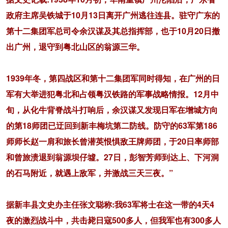
政府主席吴铁城于10月13日离开广州逃往连县。驻守广东的
第十二集团军总司令余汉谋及其总指挥部，也于10月20日撤
出广州，退守到粤北山区的翁源三华。
1939年冬，第四战区和第十二集团军同时得知，在广州的日
军有大举进犯粤北和占领粤汉铁路的军事战略情报。12月中
旬，从化牛背脊战斗打响后，余汉谋又发现日军在增城方向
的第18师团已迂回到新丰梅坑第二防线。防守的63军第186
师师长赵一肩和旅长曾潜英恨惧敌王牌师团，于20日率师部
和曾旅溃退到翁源坝仔墟。27日，彭智芳师到达上、下河洞
的石马附近，就遇上敌军，并激战三天三夜。”
据新丰县文史办主任张文聪称:我63军将士在这一带的4天4
夜的激烈战斗中，共击毙日寇500多人，但我军也有300多人