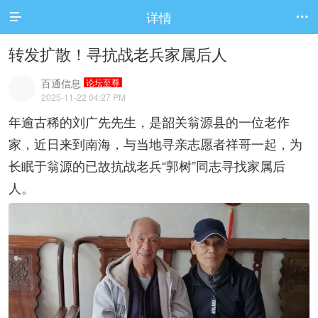
详情


转发扩散！寻抗战老兵家属后人
百通信息
论坛至尊
2025-11-22 04:27 PM
年逾古稀的刘广先先生，是韶关翁源县的一位老作
家，近日来到南海，与当地寻亲志愿者祥哥一起，为
长眠于翁源的已故抗战老兵“郭树”同志寻找家属后
人。