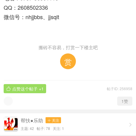
QQ：2608502336
微信号：nhjjbbs、jjsqlt
搬砖不容易，打赏一下楼主吧
赏
点赞这个帖子
+1
帖子ID: 256958

1
赞
帮扶●乐助
关注


主题: 42 帖子: 78
关注:
1