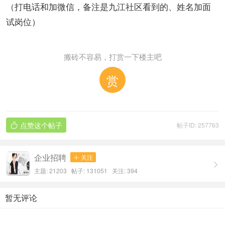
（打电话和加微信，备注是九江社区看到的、姓名加面
试岗位）
搬砖不容易，打赏一下楼主吧
赏
点赞这个帖子
帖子ID: 257763

企业招聘
关注


主题: 21203 帖子: 131051
关注:
394
暂无评论