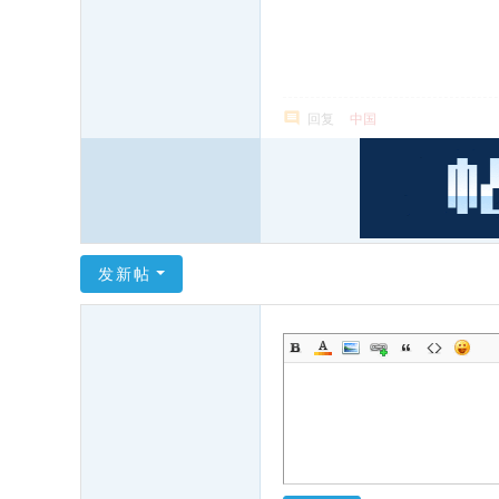
回复
中国
发新帖