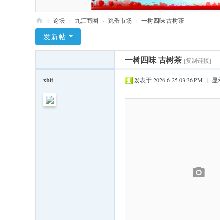
»
论坛
›
九江商圈
›
跳蚤市场
›
一树四味 古树茶
九
发新帖
江
一树四味 古树茶
[复制链接]
社
区
xbit
发表于 2026-6-25 03:36 PM
|
显
网