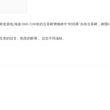
树发源地)海拔1800-2100米的古茶树博物林中“时间果”自有古茶树，树围
生茶的回甘、熟茶的醇厚，
品尝不同滋味。