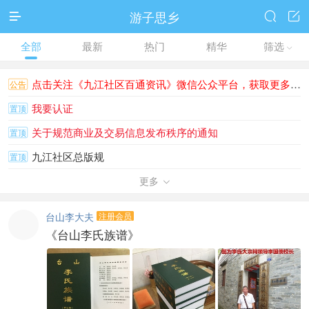
游子思乡



全部
最新
热门
精华
筛选

点击关注《九江社区百通资讯》微信公众平台，获取更多更快的资讯～～
公告
我要认证
置顶
关于规范商业及交易信息发布秩序的通知
置顶
九江社区总版规
置顶
用手机登陆社区浏览视频的心得
更多
置顶

台山李大夫
注册会员
《台山李氏族谱》