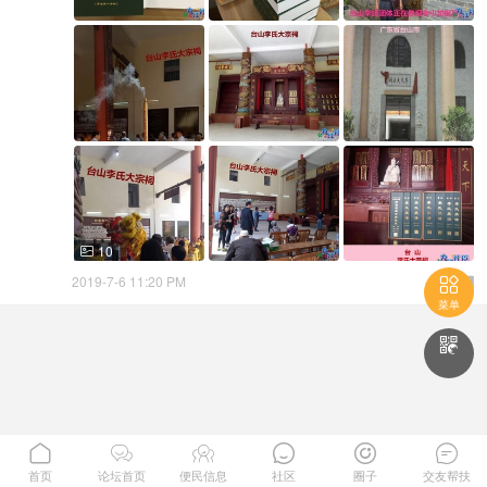
10


2019-7-6 11:20 PM


菜单







首页
论坛首页
便民信息
社区
圈子
交友帮扶