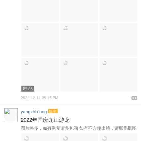
86


2022-12-11 09:15 PM

yangzhixiong
版主
2022年国庆九江游龙
图片略多，如有重复请多包涵 如有不方便出镜，请联系删图