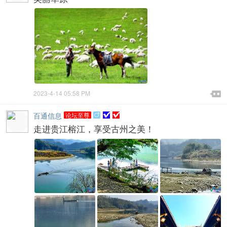

2023-4-14 05:58 PM

百通信息
论坛至尊

走进贵江榕江，享受古州之美！