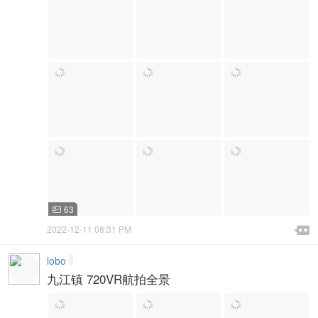
63


2022-12-11 08:31 PM

lobo
九江镇 720VR航拍全景