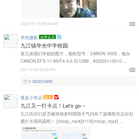

2023-10-16 08:05 AM

华光摄影
金牌会员

九江镇华光中学校园
发几张我们学校的图片，相机型号：CANON 350D，镜头
CANON EFS 17-85/F4-5.6 IS USM，时间20110510 ...

2011-6-28 03:29 PM

623212409
3

普及小常识
版主
九江又一打卡点！Let's go ~
九江街坊们是否被持续多时阴雨天气闷坏了趁着阳光正好赶
紧打卡国风园吧！ [micxp_mp4]2113[/micxp_mp4] ...