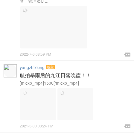
查：管理员U ...

2022-7-6 08:59 PM

yangzhixiong
版主
航拍暴雨后的九江日落晚霞！！
[micxp_mp4]1500[/micxp_mp4]

2021-5-30 03:24 PM
