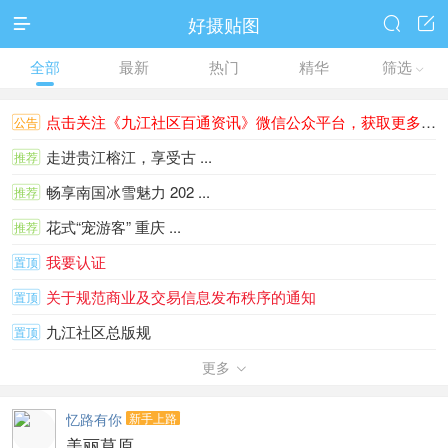
好摄贴图



全部
最新
热门
精华
筛选

点击关注《九江社区百通资讯》微信公众平台，获取更多更快的资讯～～
公告
走进贵江榕江，享受古 ...
推荐
畅享南国冰雪魅力 202 ...
推荐
花式“宠游客” 重庆 ...
推荐
我要认证
置顶
关于规范商业及交易信息发布秩序的通知
置顶
九江社区总版规
置顶
用手机登陆社区浏览视频的心得
更多
置顶

忆路有你
新手上路
美丽草原