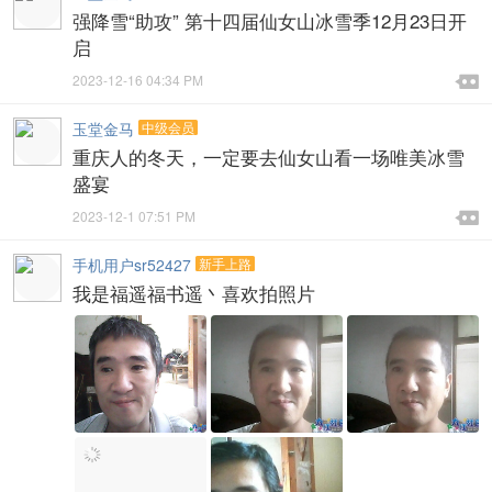
强降雪“助攻” 第十四届仙女山冰雪季12月23日开
启

2023-12-16 04:34 PM

玉堂金马
中级会员
重庆人的冬天，一定要去仙女山看一场唯美冰雪
盛宴

2023-12-1 07:51 PM

手机用户sr52427
新手上路
我是福遥福书遥丶喜欢拍照片