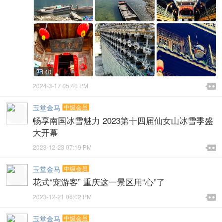
40


2024-3-17 05:40 PM

玉堂金马
中级会员
畅享南国冰雪魅力 2023第十四届仙女山冰雪季盛
大开幕

2023-12-23 07:19 PM

玉堂金马
中级会员
花式“宠游客” 重庆这一景区用“心”了

2023-12-21 06:02 PM

玉堂金马
中级会员