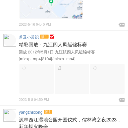

2023-5-16 04:40 PM

普及小常识
版主
精彩回放：九江四人凤艇锦标赛
回放 2012年5月1日 九江镇四人凤艇锦标赛
[micxp_mp4]2104[/micxp_mp4] ...

2023-5-8 04:50 PM

yangzhixiong
版主
源林西江湿地公园开园仪式，儒林湾之夜2023，
新年烟火晚会