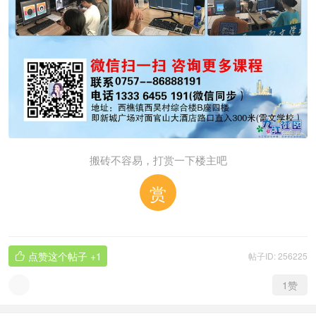
搬砖不容易，打赏一下楼主吧
赏
点赞这个帖子
+1
帖子ID: 256225

1
赞