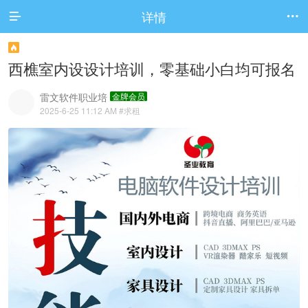
详情



西樵室内设设计培训，零基础小白均可报名
雷文软件职业培
金牌会员
2025-6-25 11:12 AM
#求租