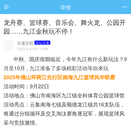
详情


龙舟赛、篮球赛、音乐会、舞火龙、公园开
园……九江金秋玩不停！
百通互联
论坛元老
2025-9-6 04:11 PM
中秋、国庆假期临近，今年九江有什么新玩法？
9
月至10月 , 九江准备了多场精彩活动等你来玩
2025年佛山环两江先行区南海九江篮球风华联赛
活动时间：9月22日
活动地点：佛山市南海区九江镇全科体育公园篮球馆
活动亮点：云集南海七镇及顺德龙江镇共16支队伍，
将通过分组循环及交叉淘汰赛角逐冠军，展现篮球风
采与竞技激情。