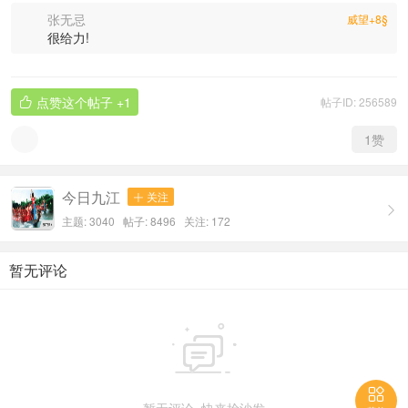
张无忌
威望+8§
很给力!
点赞这个帖子
+1
帖子ID: 256589

1
赞
今日九江
关注


主题: 3040 帖子: 8496
关注:
172
暂无评论

