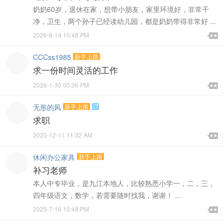
奶奶60岁，退休在家，想带小朋友，家里环境好，非常干
净，卫生，两个孙子已经读幼儿园，都是奶奶带得非常好 ...

2026-6-14 10:48 PM

CCCss1985
新手上路
求一份时间灵活的工作

2026-1-30 05:36 PM

无形的风
新手上路

求职

2025-12-11 11:32 AM

休闲办公家具
新手上路
补习老师
本人中专毕业，是九江本地人，比较熟悉小学一，二，三，
四年级语文，数学，若需要随时找我，谢谢！ ...

2025-7-16 10:48 PM
