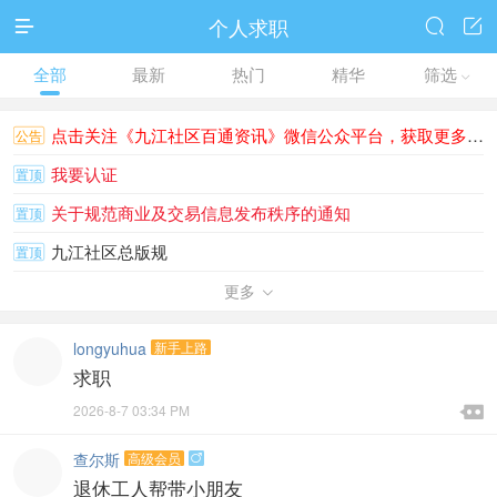
个人求职



全部
最新
热门
精华
筛选

点击关注《九江社区百通资讯》微信公众平台，获取更多更快的资讯～～
公告
我要认证
置顶
关于规范商业及交易信息发布秩序的通知
置顶
九江社区总版规
置顶
用手机登陆社区浏览视频的心得
更多
置顶

longyuhua
新手上路
求职

2026-8-7 03:34 PM

查尔斯
高级会员

退休工人帮带小朋友