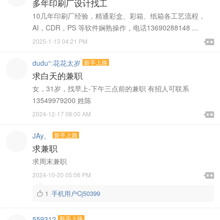
多年印刷厂设计找工
10几年印刷厂经验，精通彩盒、彩箱、纸箱各工艺流程，
AI，CDR，PS 等软件娴熟操作，电话13690288148 ...

2025-1-13 04:21 PM

dudu°:花花太岁
新手上路
求白天的兼职
女，31岁，找早上-下午三点前的兼职 有招人可联系
13549979200 姓陈

2024-12-17 08:00 AM

JAy。
新手上路
求兼职
求周末兼职

2024-10-20 05:06 PM

手机用户Cj50399
1

559312
新手上路