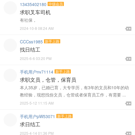
13435402180
中级会员
求职叉车司机
有社保，

2024-10-8 08:24 AM

CCCss1985
新手上路
找日结工

2025-6-6 03:20 PM

手机用户nv71114
新手上路
求职文员，仓管，保育员
本人35岁，已婚已育，大专学历，有3年的文员和10年的幼
教经验，现想找份文员，仓管或者保育员工作，有需要 ...

2025-5-12 11:15 AM

手机用户pW53071
新手上路
求日结工

2025-4-14 01:36 PM
