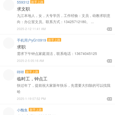
559312
新手上路
求文职
九江本地人，女，大专学历，工作经验：文员，幼教求职意
向：办公室文员。联系方式：13425712180。 ...

2025-2-12 11:41 AM

手机用户yG10919
新手上路
求职
需求下午钟点家庭清洁，联系电话：13674045125

2025-2-5 05:16 AM

咩咩
新手上路
临时工，钟点工
快过年了，提前祝大家新年快乐，先需要大扫除的可以找我
哈

2025-1-19 07:52 PM

小醜鱼
新手上路