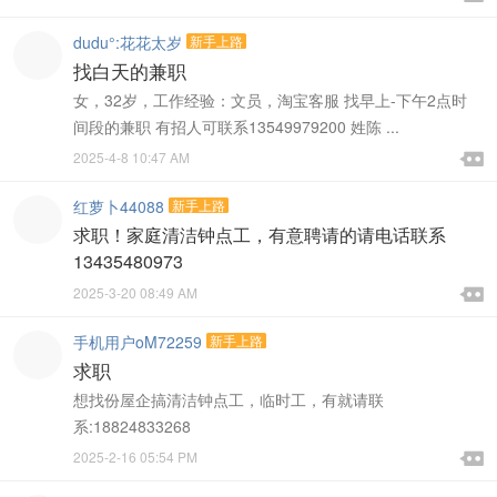
dudu°:花花太岁
新手上路
找白天的兼职
女，32岁，工作经验：文员，淘宝客服 找早上-下午2点时
间段的兼职 有招人可联系13549979200 姓陈 ...

2025-4-8 10:47 AM

红萝卜44088
新手上路
求职！家庭清洁钟点工，有意聘请的请电话联系
13435480973

2025-3-20 08:49 AM

手机用户oM72259
新手上路
求职
想找份屋企搞清洁钟点工，临时工，有就请联
系:18824833268

2025-2-16 05:54 PM
